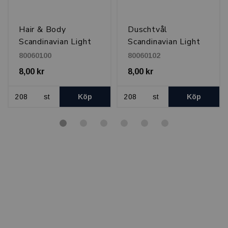
Hair & Body
Duschtvål
Scandinavian Light
Scandinavian Light
30 ml
30 ml
80060100
80060102
8,00 kr
8,00 kr
st
Köp
st
Köp