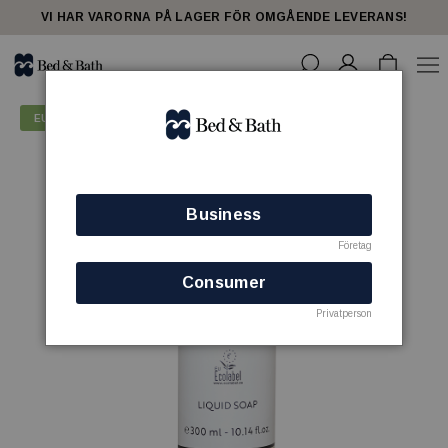
VI HAR VARORNA PÅ LAGER FÖR OMGÅENDE LEVERANS!
EU Ecolabel
Business
Företag
Consumer
Privatperson