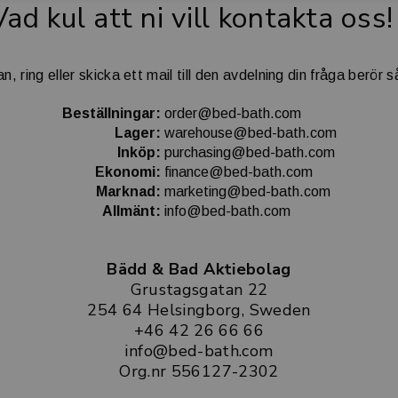
Vad kul att ni vill kontakta oss
 ring eller skicka ett mail till den avdelning din fråga berör 
Beställningar:
order@bed-bath.com
Lager:
warehouse@bed-bath.com
Inköp:
purchasing@bed-bath.com
Ekonomi:
finance@bed-bath.com
Marknad:
marketing@bed-bath.com
Allmänt:
info@bed-bath.com
Bädd & Bad Aktiebolag
Grustagsgatan 22
254 64 Helsingborg, Sweden
+46 42 26 66 66
info@bed-bath.com
Org.nr 556127-2302