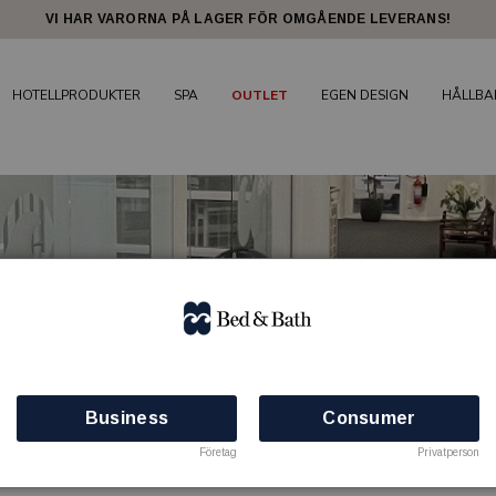
VI HAR VARORNA PÅ LAGER FÖR OMGÅENDE LEVERANS!
HOTELLPRODUKTER
SPA
OUTLET
EGEN DESIGN
HÅLLBA
Business
Consumer
Företag
Privatperson