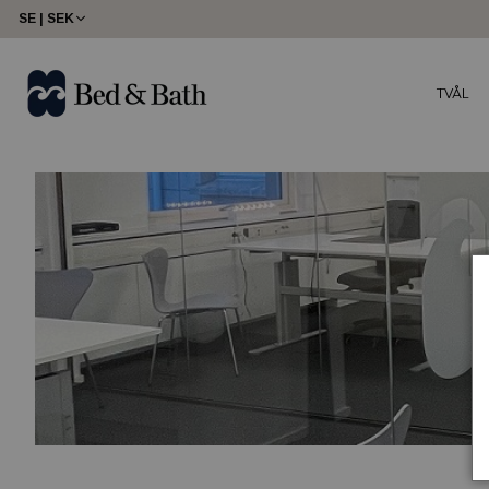
share23
SE | SEK
TVÅL