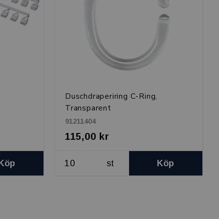
-
Duschdraperiring C-Ring,
Transparent
91211404
115,00 kr
Köp
st
Köp