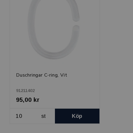
Duschringar C-ring, Vit
91211402
95,00 kr
st
Köp