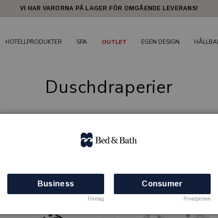
VI HAR VARORNA PÅ LAGER FÖR OMGÅENDE LEVERANS!
HOTELLPRODUKTER
SPA
OUTLET
EGEN DESIGN
HÅLLBA
Duschdraperier
5 produkter
Business
Consumer
Företag
Privatperson