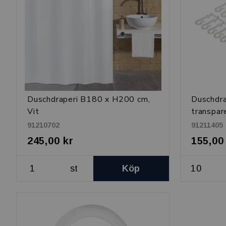
Duschdraperi B180 x H200 cm,
Duschdra
Vit
transpar
91210702
91211405
245,00 kr
155,00
st
Köp