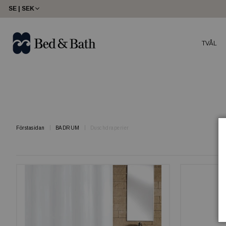
share23
SE | SEK
TVÅL
Förstasidan
BADRUM
Duschdraperier