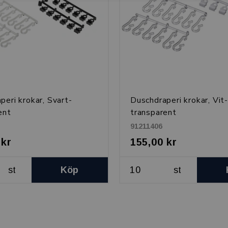
peri krokar, Svart-
Duschdraperi krokar, Vit
ent
transparent
91211406
 kr
155,00 kr
st
Köp
st