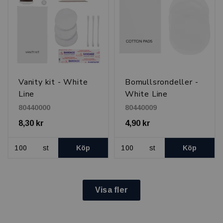
Vanity kit - White
Bomullsrondeller -
Line
White Line
80440000
80440009
8,30 kr
4,90 kr
st
Köp
st
Köp
Visa fler