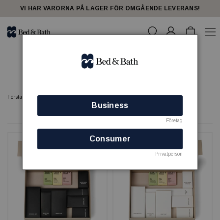
share23
VI HAR VARORNA PÅ LAGER FÖR OMGÅENDE LEVERANS!
Gästartiklar
Förstasidan
GÄSTPRODUKTER
Gästartiklar
Business
52 produkter
Företag
Consumer
Privatperson