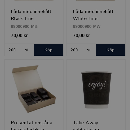
Låda med innehåll
Låda med innehåll
Black Line
White Line
99000900-MB
99000900-MW
70,00 kr
70,00 kr
st
Köp
st
Köp
Presentationslåda
Take Away
för gästartiklar,
dubbelvägg