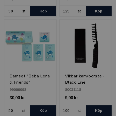
st
Köp
st
Köp
Barnset "Beba Lena
Vikbar kam/borste -
& Friends"
Black Line
99000098
80031118
30,00 kr
9,00 kr
st
Köp
st
Köp