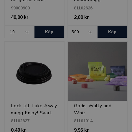
20x26 cm
pappersmugg Enjoy!
99000900
81102626
23 cl, Svart med
40,00 kr
2,00 kr
dryckesmotiv
st
Köp
st
Köp
Lock till Take Away
Godis Wally and
mugg Enjoy! Svart
Whiz
81102627
81101014
0,40 kr
9,95 kr