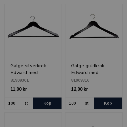
Galge silverkrok
Galge guldkrok
Edward med
Edward med
tvärslå/kjolhak 45
tvärslå/kjolhak 45
81909301
81909316
cm, Svart
cm, Svart
11,00 kr
12,00 kr
st
Köp
st
Köp