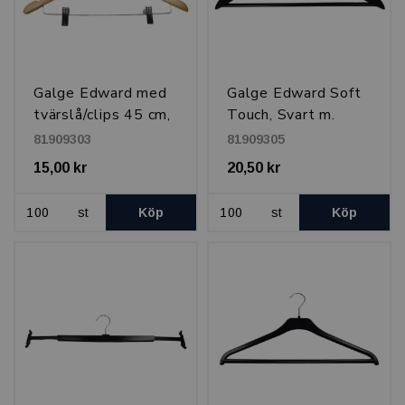
Galge Edward med
Galge Edward Soft
tvärslå/clips 45 cm,
Touch, Svart m.
Natur
svart krok
81909303
81909305
15,00 kr
20,50 kr
st
Köp
st
Köp