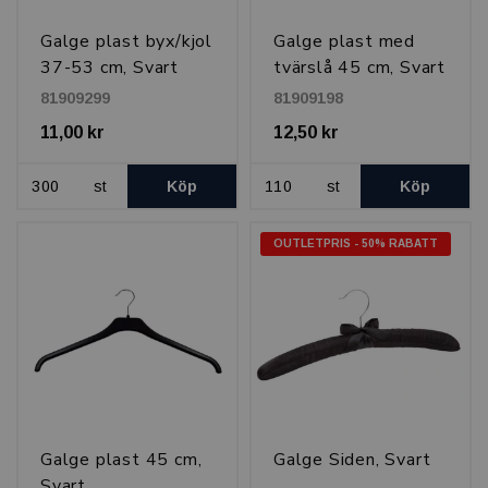
Galge plast byx/kjol
Galge plast med
37-53 cm, Svart
tvärslå 45 cm, Svart
81909299
81909198
11,00 kr
12,50 kr
st
Köp
st
Köp
OUTLETPRIS - 50% RABATT
Galge plast 45 cm,
Galge Siden, Svart
Svart