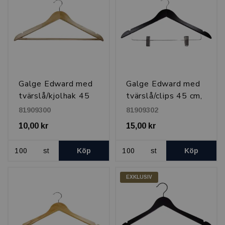
Galge Edward med
Galge Edward med
tvärslå/kjolhak 45
tvärslå/clips 45 cm,
cm, Natur
Svart
81909300
81909302
10,00 kr
15,00 kr
st
Köp
st
Köp
EXKLUSIV