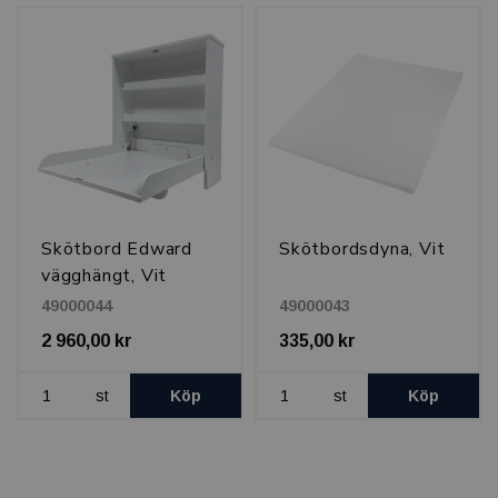
Skötbord Edward
Skötbordsdyna, Vit
vägghängt, Vit
49000044
49000043
2 960,00 kr
335,00 kr
st
Köp
st
Köp