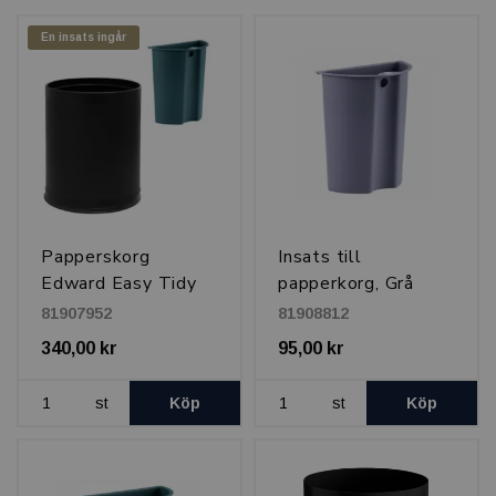
En insats ingår
Papperskorg
Insats till
Edward Easy Tidy
papperkorg, Grå
10 l, Svart
81907952
81908812
340,00 kr
95,00 kr
st
Köp
st
Köp