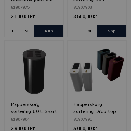
60 l, Matt Stål
Borstad stål
81907975
81907903
2 100,00 kr
3 500,00 kr
st
Köp
st
Köp
Papperskorg
Papperskorg
sortering 60 l, Svart
sortering Drop top
62 l, Vit
81907904
81907991
2 900,00 kr
5 000,00 kr