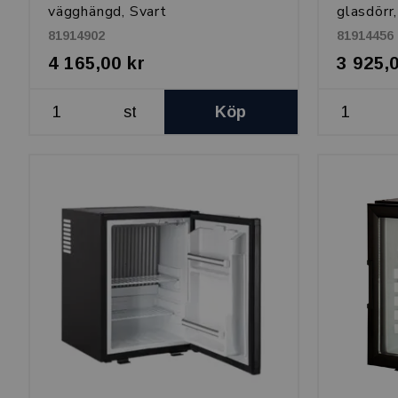
vägghängd, Svart
glasdörr
81914902
81914456
4 165,00 kr
3 925,
st
Köp