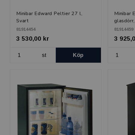
Minibar Edward Peltier 27 l,
Minibar 
Svart
glasdörr
81914454
81914459
3 530,00 kr
3 925,
st
Köp