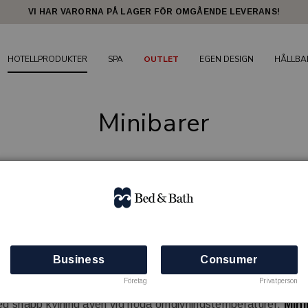
VI HAR VARORNA PÅ LAGER FÖR OMGÅENDE LEVERANS!
HOTELLPRODUKTER
SPA
OUTLET
EGEN DESIGN
HÅLLBA
Minibarer
t mycket stort utbud av minibarer i alla storlekar med
tre olik
k komponent som skapar en temperaturskillnad genom applicerin
åg energidrift. Den är känslig för varma miljöer då den då får b
Business
Consumer
drift är viktigast.
Företag
Privatperson
dmedium som komprimeras och expanderas för att ta bort värm
med snabb kylning även vid höga omgivningstemperaturer.
Mini