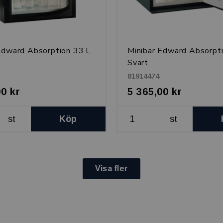
Edward Absorption 33 l,
Minibar Edward Absorpti
Svart
81914474
00 kr
5 365,00 kr
st
Köp
st
Visa fler