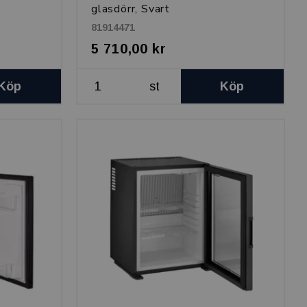
glasdörr, Svart
81914471
5 710,00 kr
Köp
st
Köp