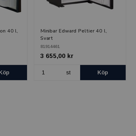
on 40 l,
Minibar Edward Peltier 40 l,
Svart
81914461
3 655,00 kr
Köp
st
Köp