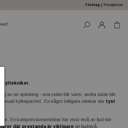
Företag
Privatperson
RHET
a kyltekniker.
g av en spänning - ena sidan blir varm, andra sidan blir
egränsad kylkapacitet. En något billigare minibar där
tyst
e. En kompressionsminibar har visst nivå av ljud när
barer där prestanda är viktigare
än ljudnivå.