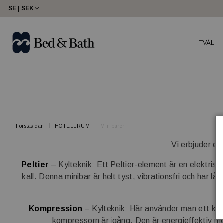
share23
SE | SEK
TVÅL
Förstasidan
HOTELLRUM
Minibarer
Vi erbjuder et
Peltier
– Kylteknik: Ett Peltier-element är en elektris
kall. Denna minibar är helt tyst, vibrationsfri och har l
Kompression
– Kylteknik: Här använder man ett köl
kompressorn är igång. Den är energieffektiv 