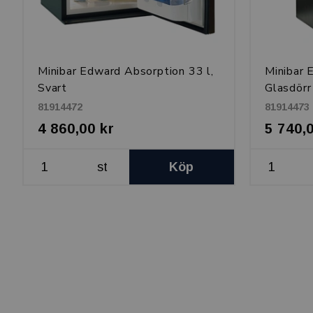
Minibar Edward Absorption 33 l,
Minibar 
Svart
Glasdörr
81914472
81914473
4 860,00 kr
5 740,
st
Köp