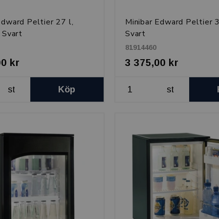
Edward Peltier 27 l,
Minibar Edward Peltier 3
, Svart
Svart
81914460
00 kr
3 375,00 kr
st
Köp
st