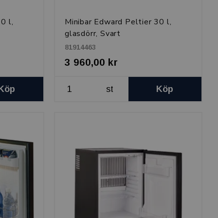
0 l,
Minibar Edward Peltier 30 l,
glasdörr, Svart
81914463
3 960,00 kr
Köp
st
Köp