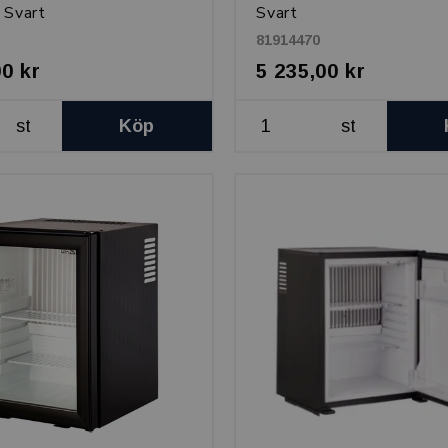
, Svart
Svart
81914470
00 kr
5 235,00 kr
st
Köp
st