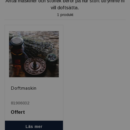
Antal maskiner och storlek beror på hur stort utrymme ni
vill doftsätta.
1 produkt
Doftmaskin
81906032
Offert
Läs mer