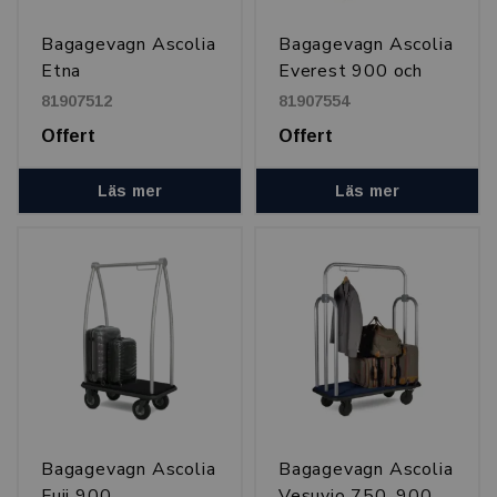
Bagagevagn Ascolia
Bagagevagn Ascolia
Etna
Everest 900 och
1100
81907512
81907554
Offert
Offert
Läs mer
Läs mer
Bagagevagn Ascolia
Bagagevagn Ascolia
Fuji 900
Vesuvio 750, 900