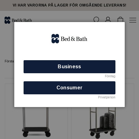
share23
VI HAR VARORNA PÅ LAGER FÖR OMGÅENDE LEVERANS!
Bagagevagnar
Förstasidan
STÄD & RECEPTION
Bagagevagnar
Business
5 produkter
Företag
Consumer
Privatperson