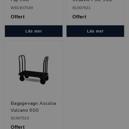
och 1100
W81907549
81907631
Offert
Offert
Läs mer
Läs mer
Bagagevagn Ascolia
Vulcano 900
81907510
Offert