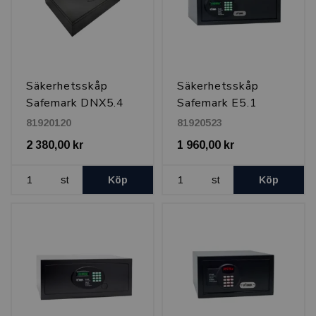
Säkerhetsskåp
Säkerhetsskåp
Safemark DNX5.4
Safemark E5.1
Ver 2 drawer
Laptop 17", Svart
81920120
81920523
Laptop 17", Svart
2 380,00 kr
1 960,00 kr
st
Köp
st
Köp