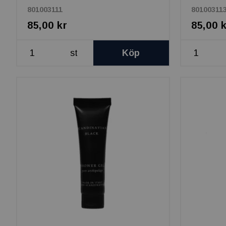
801003111
80100311
85,00 kr
85,00 
st
Köp