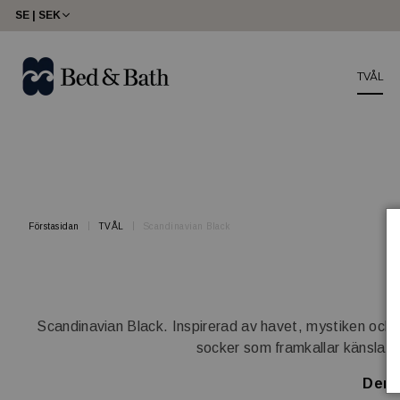
share23
SE | SEK
TVÅL
Förstasidan
TVÅL
Scandinavian Black
Scandinavian Black. Inspirerad av havet, mystiken och 
socker som framkallar känslan 
Den ä