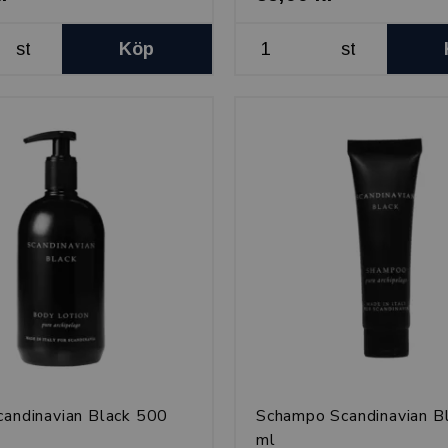
st
Köp
st
candinavian Black 500
Schampo Scandinavian B
ml