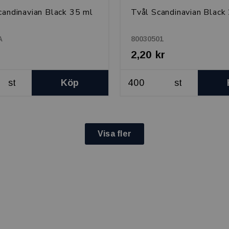
candinavian Black 35 ml
Tvål Scandinavian Black
A
80030501
2,20 kr
st
Köp
st
Visa fler