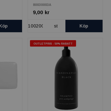
80030003A
9,00 kr
Köp
st
Köp
OUTLETPRIS - 50% RABATT