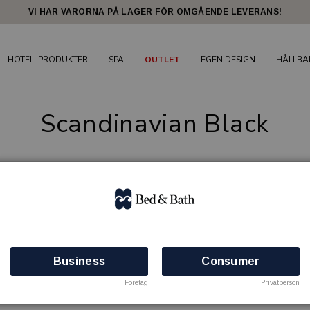
VI HAR VARORNA PÅ LAGER FÖR OMGÅENDE LEVERANS!
HOTELLPRODUKTER
SPA
OUTLET
EGEN DESIGN
HÅLLBA
Scandinavian Black
den syndiga naturen i Mölle.
Pure Archipelago
- en uppfriska
Business
Consumer
av att vara någonstans i den vidsträckta svenska skärgården 
Företag
Privatperson
r tillverkad av Premium formula, fri från parabener & si