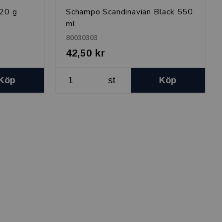
 20 g
Schampo Scandinavian Black 550
ml
80030303
42,50 kr
Köp
st
Köp