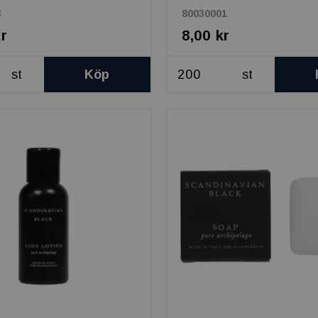
3
80030001
kr
8,00 kr
st
Köp
st