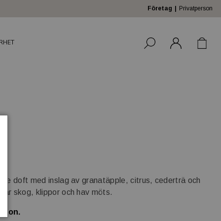
Företag
Privatperson
RHET
nde doft med inslag av granatäpple, citrus, cederträ och
där skog, klippor och hav möts.
likon.