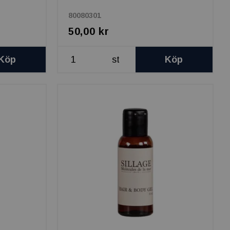
80080301
50,00 kr
Köp
st
Köp