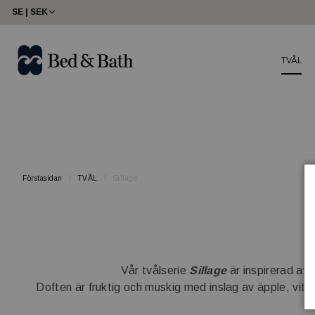
share23
SE | SEK
TVÅL
Förstasidan
TVÅL
Sillage
Vår tvålserie
Sillage
är inspirerad av
Doften är fruktig och muskig med inslag av äpple, vita 