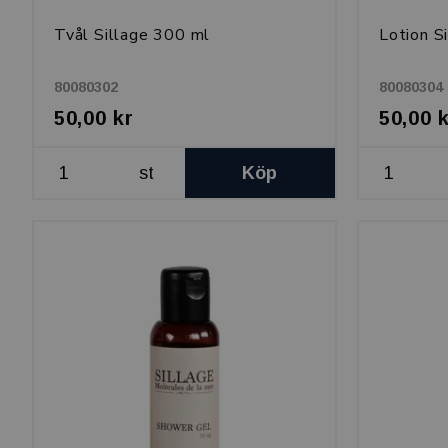
Tvål Sillage 300 ml
Lotion S
80080302
80080304
50,00 kr
50,00 
st
Köp