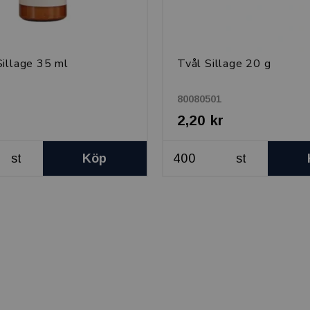
illage 35 ml
Tvål Sillage 20 g
80080501
2,20 kr
st
Köp
st