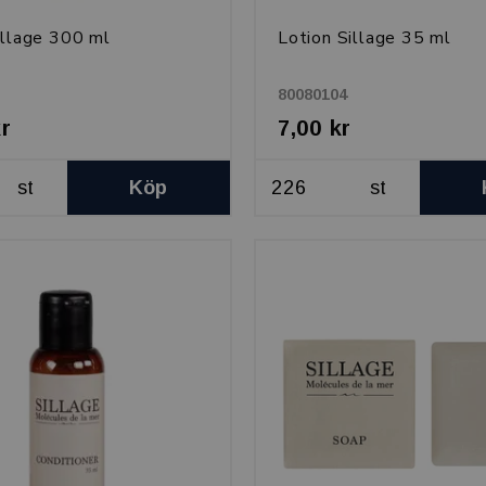
illage 300 ml
Lotion Sillage 35 ml
80080104
kr
7,00 kr
st
Köp
st