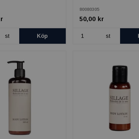
80080305
kr
50,00 kr
st
Köp
st