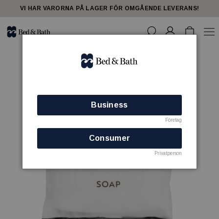
VI HAR VARORNA PÅ LAGER FÖR OMGÅENDE LEVERANS!
Business
Företag
Consumer
Privatperson