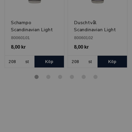
Schampo
Duschtvål
Scandinavian Light
Scandinavian Light
30 ml
30 ml
80060101
80060102
8,00 kr
8,00 kr
st
Köp
st
Köp