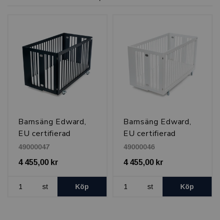
Barnsäng Edward,
Barnsäng Edward,
EU certifierad
EU certifierad
genom SP, Svart
genom SP, Vit
49000047
49000046
4 455,00 kr
4 455,00 kr
st
Köp
st
Köp