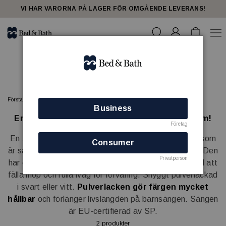
share23
VI HAR VARORNA PÅ LAGER FÖR OMGÅENDE LEVERANS!
Barnsängar
Förstasidan
SOVRUM
Barnsängar
Business
En designad och stilren barnsäng för hotellrum!
Företag
En
stabil, robust och hopfällbar
barnsäng i MDF som
Consumer
är särskilt anpassad för hotell och mindre utrymmen. Den
Privatperson
har en genomtänkt konstruktion som gör den är enkel att
fälla ihop och rulla iväg för förvaring. Snyggt pulverlackad
i svart eller vitt.
Pulverlacken gör färgen mycket
hållbar
och förlänger livslängden på barnsängen. Sängen
är EU-certifierad av SP.
2 produkter