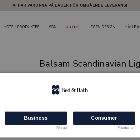
VI HAR VARORNA PÅ LAGER FÖR OMGÅENDE LEVERANS!
HOTELLPRODUKTER
SPA
OUTLET
EGEN DESIGN
HÅLLBA
Balsam Scandinavian Li
Premium tvålserie för hotell
SCANDINAVIAN LIGHT
Artikelnr: 80060305
Finns i lager
Business
Consumer
Företag
Privatperson