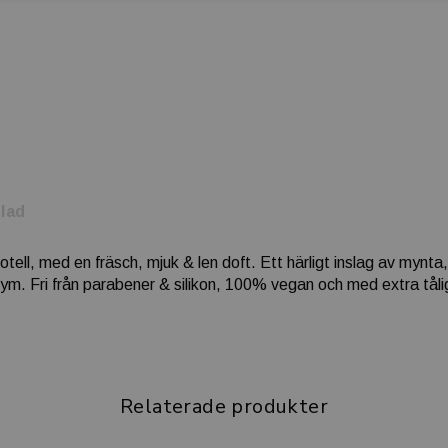
lad
tell, med en fräsch, mjuk & len doft. Ett härligt inslag av mynta
fym. Fri från parabener & silikon, 100% vegan och med extra tålig
Relaterade produkter