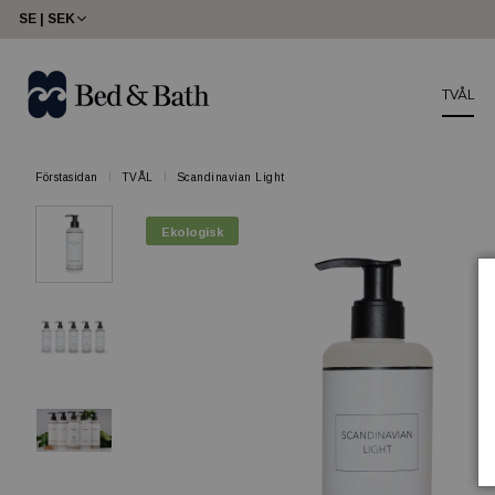
SE | SEK
TVÅL
Förstasidan
TVÅL
Scandinavian Light
Ekologisk