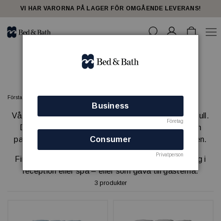
share23
VI HAR VARORNA PÅ LAGER FÖR OMGÅENDE LEVERANS!
Hamamhandduk - spa
Förstasidan
SPA
Hamamhandduk - spa
Business
Vår tunna hamamhandduk är vävd i härligt mjuk bomull.
Företag
Den torkar snabbt, är enkel att packa med sig och
passar lika bra på stranden som i spa eller vid poolen.
Consumer
Privatperson
Finns i flera färger. En perfekt produkt för försäljning i
reception eller spa – eller som gåva till gästerna.
3 produkter