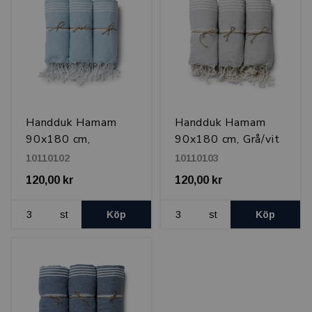
Handduk Hamam
Handduk Hamam
90x180 cm,
90x180 cm, Grå/vit
Ljusblå/vit
10110102
10110103
120,00 kr
120,00 kr
st
Köp
st
Köp