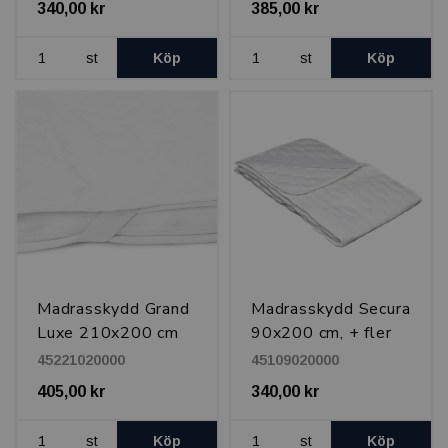
340,00 kr
385,00 kr
st
Köp
st
Köp
Madrasskydd Grand
Madrasskydd Secura
Luxe 210x200 cm
90x200 cm, + fler
storlekar
45221020000
45109020000
405,00 kr
340,00 kr
st
Köp
st
Köp