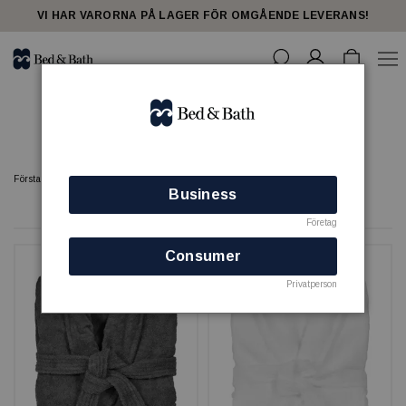
share23
VI HAR VARORNA PÅ LAGER FÖR OMGÅENDE LEVERANS!
Badrockar - spa
Förstasidan
SPA
Badrockar - spa
Business
6 produkter
Företag
Consumer
Privatperson