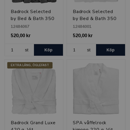
Badrock Selected
Badrock Selected
by Bed & Bath 350
by Bed & Bath 350
g, Kashmirgrå
g, Vit
12484067
12484001
520,00 kr
520,00 kr
st
Köp
st
Köp
EXTRA LÅNG, ÖGLEFAST
Badrock Grand Luxe
SPA våffelrock
420 g, Vit
kimono 220 g, Vit