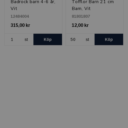
Badrock barn 4-6 år,
Tofflor Barn 21 cm
Vit
Barn, Vit
12484004
81801807
315,00 kr
12,00 kr
st
Köp
st
Köp