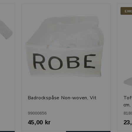
EXK
Badrockspåse Non-woven, Vit
Tof
cm,
99000656
818
45,00 kr
23