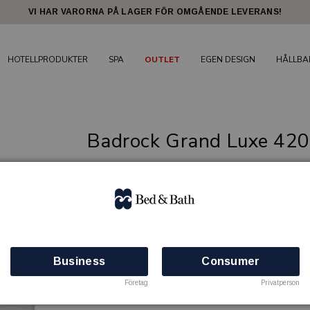
VI HAR VARORNA PÅ LAGER FÖR OMGÅENDE LEVERANS!
HOTELLPRODUKTER
SPA
OUTLET
EGEN DESIGN
HÅLLBA
Badrock Grand Luxe 420 
Generös one size
GRAND LUXE
Artikelnr: 25595095.NAN0001
Finns i lager
Business
Consumer
Företag
Privatperson