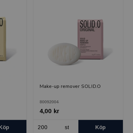
Make-up remover SOLID.O
80092004
4,00 kr
Köp
st
Köp