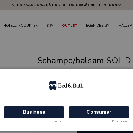
VI HAR VARORNA PÅ LAGER FÖR OMGÅENDE LEVERANS!
HOTELLPRODUKTER
SPA
OUTLET
EGEN DESIGN
HÅLLBA
Schampo/balsam SOLID
Hållbar kosmetikserie för hotell i fast form
SOLID.O
Artikelnr: 80092001
Minsta beställning: 200 st
Business
Consumer
Finns i lager
Företag
Privatperson