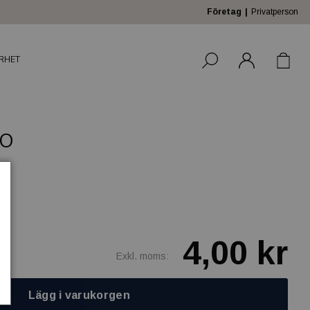
Företag
Privatperson
RHET
.O
4,00 kr
Exkl. moms:
Lägg i varukorgen