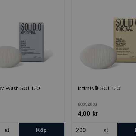
dy Wash SOLID.O
Intimtvål SOLID.O
80092003
4,00 kr
st
Köp
st