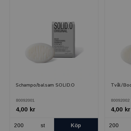
Schampo/balsam SOLID.O
Tvål/Bo
80092001
80092002
4,00 kr
4,00 kr
st
Köp