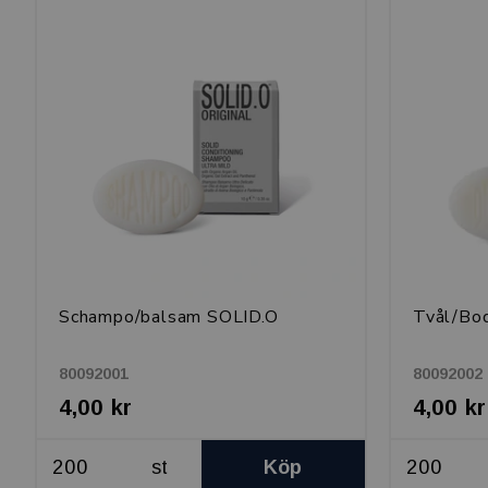
Schampo/balsam SOLID.O
Tvål/Bo
80092001
80092002
4,00 kr
4,00 kr
st
Köp