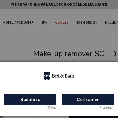
VI HAR VARORNA PÅ LAGER FÖR OMGÅENDE LEVERANS!
HOTELLPRODUKTER
SPA
OUTLET
EGEN DESIGN
HÅLLBA
Make-up remover SOLID
Hållbar kosmetikserie för hotell i fast form
SOLID.O
Artikelnr: 80092004
Minsta beställning: 200 st
Business
Consumer
Finns i lager
Företag
Privatperson