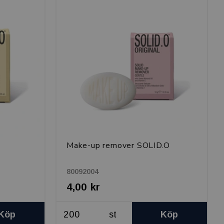
Make-up remover SOLID.O
80092004
4,00 kr
Köp
st
Köp