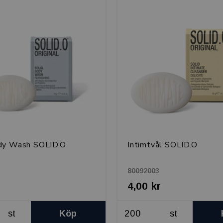
dy Wash SOLID.O
Intimtvål SOLID.O
80092003
4,00 kr
st
Köp
st