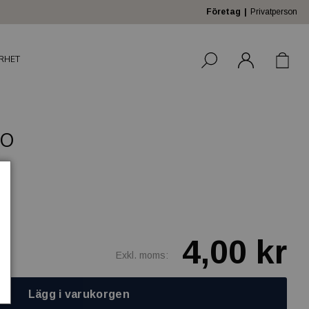
Företag
Privatperson
RHET
.O
4,00 kr
Exkl. moms:
Lägg i varukorgen