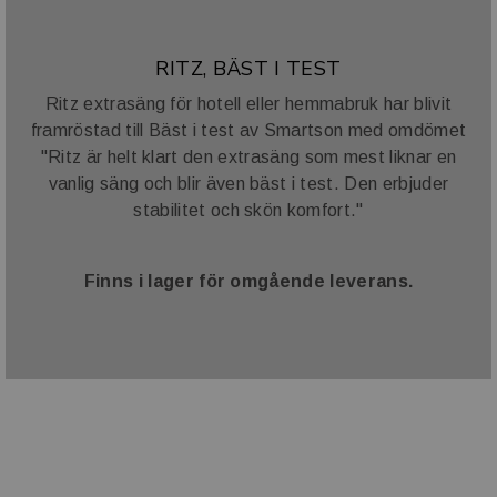
RITZ, BÄST I TEST
Ritz extrasäng för hotell eller hemmabruk har blivit
framröstad till Bäst i test av Smartson med omdömet
"Ritz är helt klart den extrasäng som mest liknar en
vanlig säng och blir även bäst i test. Den erbjuder
stabilitet och skön komfort."
Finns i lager för omgående leverans.
VARUMÄRKE OCH SAMARBETE
Vi har ett stort antal varumärke i vår portfölj. I tillägg till
dessa samarbetar vi även med ett antal välkända
varumärke såsom