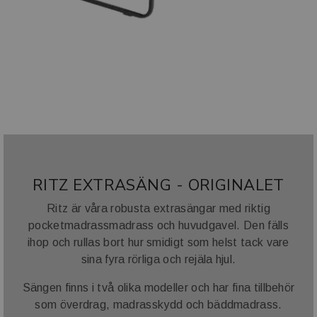
RITZ EXTRASÄNG - ORIGINALET
Ritz är våra robusta extrasängar med riktig
pocketmadrassmadrass och huvudgavel. Den fälls
ihop och rullas bort hur smidigt som helst tack vare
sina fyra rörliga och rejäla hjul.
Sängen finns i två olika modeller och har fina tillbehör
som överdrag, madrasskydd och bäddmadrass.