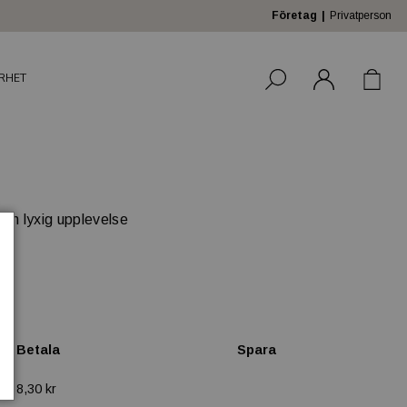
Företag
Privatperson
RHET
och lyxig upplevelse
Betala
Spara
8,30 kr