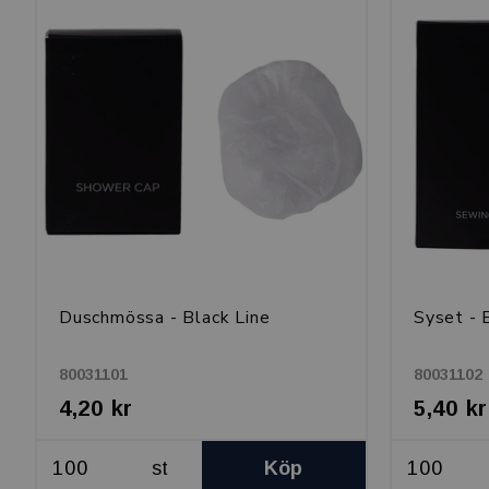
Duschmössa - Black Line
Syset - 
80031101
80031102
4,20 kr
5,40 kr
st
Köp