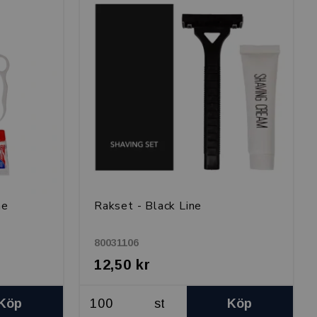
ne
Rakset - Black Line
80031106
12,50 kr
Köp
st
Köp