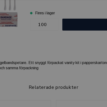
Finns i lager
 nagelbandspetare. Ett snyggt förpackat vanity kit i papperskarton
n och samma förpackning
Relaterade produkter