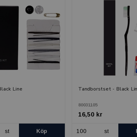
Black Line
Tandborstset - Black Li
80031105
16,50 kr
st
Köp
st