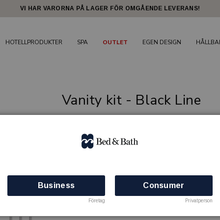
VI HAR VARORNA PÅ LAGER FÖR OMGÅENDE LEVERANS!
HOTELLPRODUKTER
SPA
OUTLET
EGEN DESIGN
HÅLLBA
Vanity kit - Black Line
Gästprodukter i hög kvalitet för en bekväm 
BED & BATH
Artikelnr: 80031100
Minsta beställning: 100 st
0%
Business
Consumer
Köp
Företag
Privatperson
Över 100 st