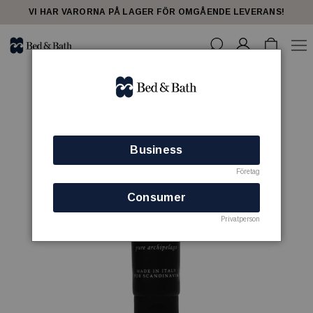
VI HAR VARORNA PÅ LAGER FÖR OMGÅENDE LEVERANS!
Business
Företag
Consumer
Privatperson