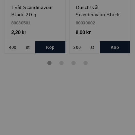
Tvål Scandinavian
Duschtvål
Black 20 g
Scandinavian Black
30 ml
80030501
80030002
2,20 kr
8,00 kr
st
Köp
st
Köp