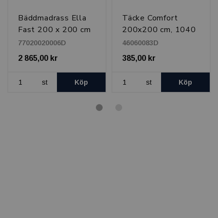
Bäddmadrass Ella
Täcke Comfort
Fast 200 x 200 cm
200x200 cm, 1040
g
77020020006D
46060083D
2 865,00 kr
385,00 kr
st
Köp
st
Köp