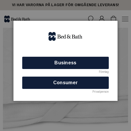
VI HAR VARORNA PÅ LAGER FÖR OMGÅENDE LEVERANS!
Business
Företag
Consumer
Privatperson