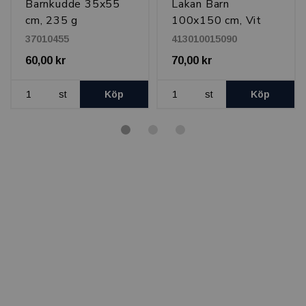
Barnkudde 35x55
Lakan Barn
cm, 235 g
100x150 cm, Vit
37010455
413010015090
60,00 kr
70,00 kr
st
Köp
st
Köp