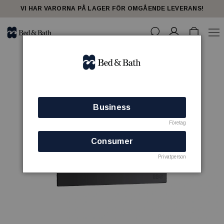
VI HAR VARORNA PÅ LAGER FÖR OMGÅENDE LEVERANS!
Business
Företag
Consumer
Privatperson