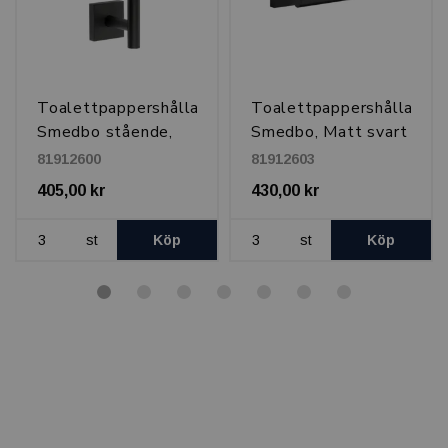
e
Toalettpappershållare
Toalettpappershållare
Smedbo stående,
Smedbo, Matt svart
Matt Svart
81912600
81912603
405,00 kr
430,00 kr
st
Köp
st
Köp