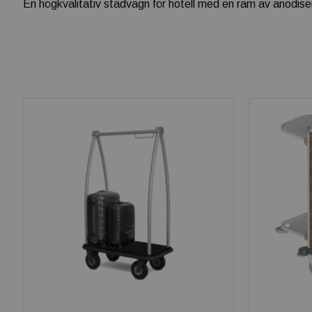
En högkvalitativ städvagn för hotell med en ram av anodiser