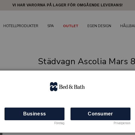
VI HAR VARORNA PÅ LAGER FÖR OMGÅENDE LEVERANS!
HOTELLPRODUKTER
SPA
OUTLET
EGEN DESIGN
HÅLLBA
Städvagn Ascolia Mars 
Exklusiva städvagnar från Belgien
BED & BATH
Artikelnr: 81907501
Kontakta oss gärna om du vill ha en offert el
ytterligare information.
Business
Consumer
Önskar du skicka ett mail –
Företag
Privatperson
order@bed-bath.com