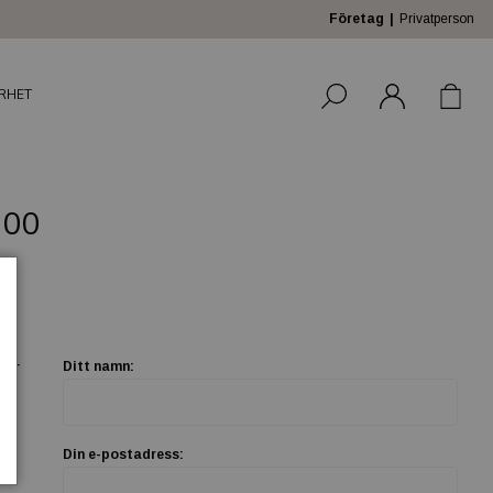
Företag
Privatperson
RHET
800
ler
Ditt namn:
Din e-postadress: