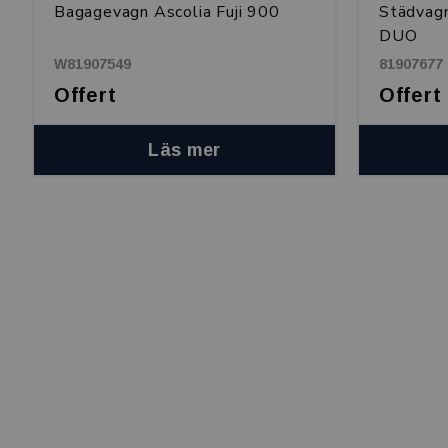
Bagagevagn Ascolia Fuji 900
Städvagn
DUO
W81907549
81907677
Offert
Offert
Läs mer