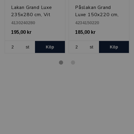
Lakan Grand Luxe
Påslakan Grand
235x280 cm, Vit
Luxe 150x220 cm,
Vit
4130240280
4234150220
195,00 kr
185,00 kr
st
Köp
st
Köp