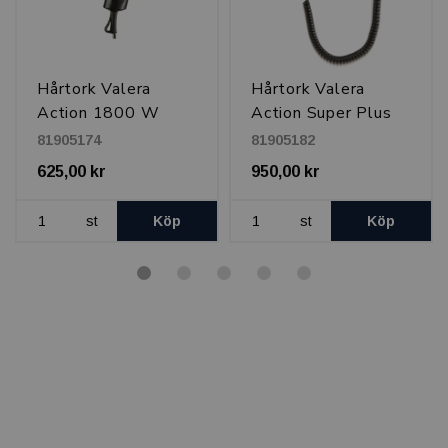
Hårtork Valera
Hårtork Valera
Action 1800 W
Action Super Plus
1800 W
81905174
81905182
625,00 kr
950,00 kr
st
Köp
st
Köp