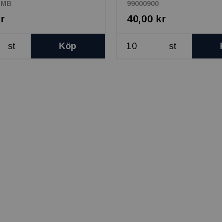
-MB
99000900
kr
40,00 kr
st
Köp
st