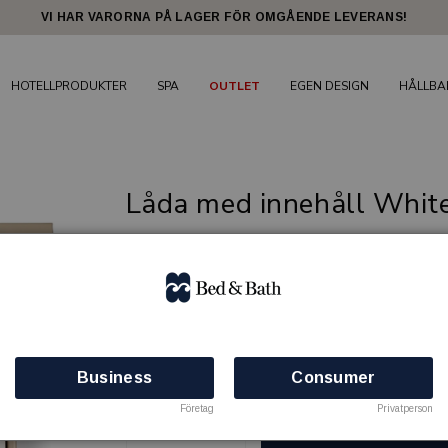
VI HAR VARORNA PÅ LAGER FÖR OMGÅENDE LEVERANS!
HOTELLPRODUKTER
SPA
OUTLET
EGEN DESIGN
HÅLLBA
Låda med innehåll White
Skapa en känsla av exklusivitet och omtank
BED & BATH
Artikelnr: 99000900-MW
Minsta beställning: 200 st
Business
Consumer
Finns i lager
Företag
Privatperson