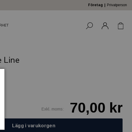
Företag
Privatperson
RHET
 Line
e!
70,00 kr
Exkl. moms:
Lägg i varukorgen