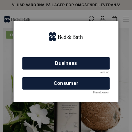
VI HAR VARORNA PÅ LAGER FÖR OMGÅENDE LEVERANS!
EU Ecolabel
Business
Företag
Consumer
Privatperson