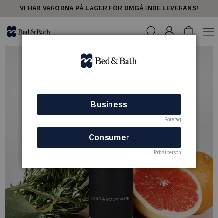
VI HAR VARORNA PÅ LAGER FÖR OMGÅENDE LEVERANS!
Business
Företag
Consumer
Privatperson