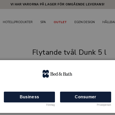
VI HAR VARORNA PÅ LAGER FÖR OMGÅENDE LEVERANS!
HOTELLPRODUKTER
SPA
OUTLET
EGEN DESIGN
HÅLLBA
Flytande tvål Dunk 5 l
Denna flytande tvål har en mild, fräsch och f
BED & BATH
Artikelnr: 80101202
Finns i lager
Business
Consumer
Företag
Privatperson