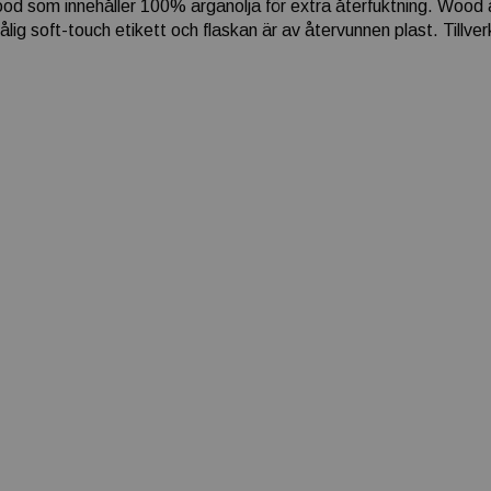
Wood som innehåller 100% arganolja för extra återfuktning. Wood 
g soft-touch etikett och flaskan är av återvunnen plast. Tillverk