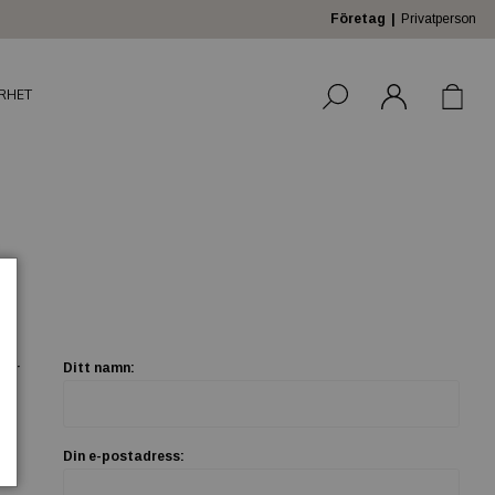
Företag
Privatperson
RHET
ler
Ditt namn:
Din e-postadress: