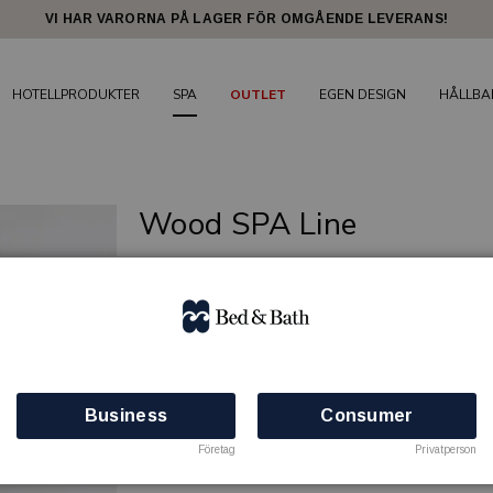
VI HAR VARORNA PÅ LAGER FÖR OMGÅENDE LEVERANS!
HOTELLPRODUKTER
SPA
OUTLET
EGEN DESIGN
HÅLLBA
Wood SPA Line
Fin tvålserie för hotell och spa
WOOD
Artikelnr: WOOD-S
Kontakta oss gärna om du vill ha en offert el
ytterligare information.
Business
Consumer
Önskar du skicka ett mail –
Företag
Privatperson
order@bed-bath.com