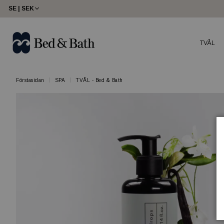
SE | SEK
TVÅL
Förstasidan
SPA
TVÅL - Bed & Bath