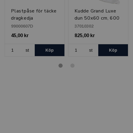
Plastpåse för täcke
Kudde Grand Luxe
dragkedja
dun 50x60 cm, 600
60x45x15 cm
g
99000607D
37010302
45,00 kr
825,00 kr
st
Köp
st
Köp