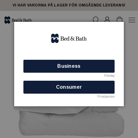
VI HAR VARORNA PÅ LAGER FÖR OMGÅENDE LEVERANS!
Business
Företag
Consumer
Privatperson