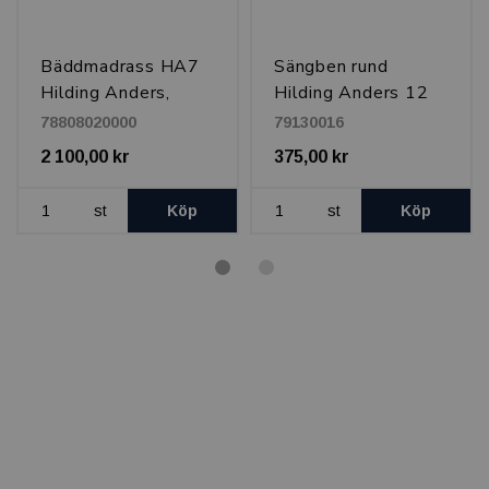
Bäddmadrass HA7
Sängben rund
Hilding Anders,
Hilding Anders 12
80x200 x7 cm
cm, Svart
78808020000
79130016
2 100,00 kr
375,00 kr
st
Köp
st
Köp