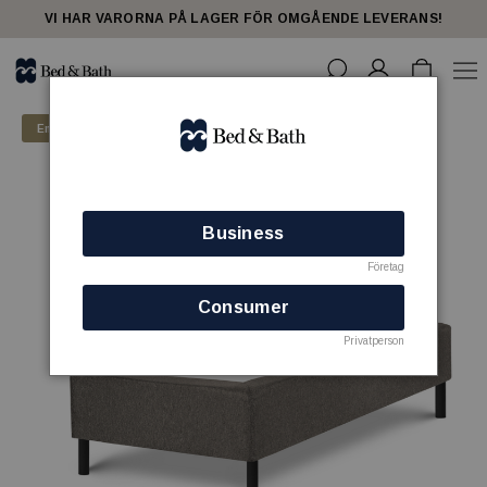
VI HAR VARORNA PÅ LAGER FÖR OMGÅENDE LEVERANS!
Endast för företagskunder
Business
Företag
Consumer
Privatperson