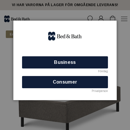
VI HAR VARORNA PÅ LAGER FÖR OMGÅENDE LEVERANS!
Endast för företagskunder
Business
Företag
Consumer
Privatperson