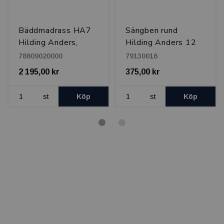
Bäddmadrass HA7
Sängben rund
Hilding Anders,
Hilding Anders 12
90x200x7 cm
cm, Svart
78809020000
79130016
2 195,00 kr
375,00 kr
st
Köp
st
Köp