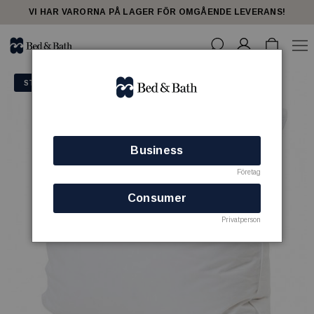
VI HAR VARORNA PÅ LAGER FÖR OMGÅENDE LEVERANS!
STORSÄLJARE
Business
Företag
Consumer
Privatperson