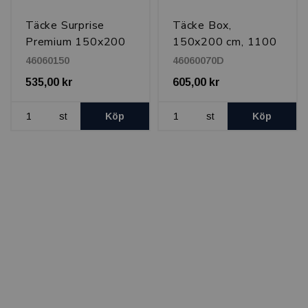
Täcke Surprise
Täcke Box,
Premium 150x200
150x200 cm, 1100
cm, 800 g
g
46060150
46060070D
535,00 kr
605,00 kr
st
Köp
st
Köp