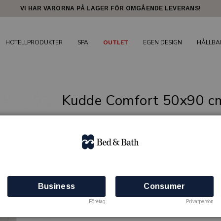
VI HAR VARORNA PÅ LAGER FÖR OMGÅENDE LEVERANS!
HOTELLPRODUKTER
SPA
OUTLET
EGEN DESIGN
HÅLLBA
Kudde Comfort 50x90 c
Hotellkuddar med hög komfort
BED & BATH
Artikelnr: 37010296
Finns i lager
Business
Consumer
Företag
Privatperson