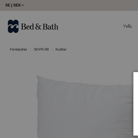
SE | SEK
TVÅL
Förstasidan
SOVRUM
Kuddar