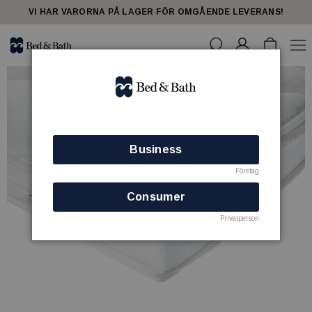
VI HAR VARORNA PÅ LAGER FÖR OMGÅENDE LEVERANS!
Business
Företag
Consumer
Privatperson