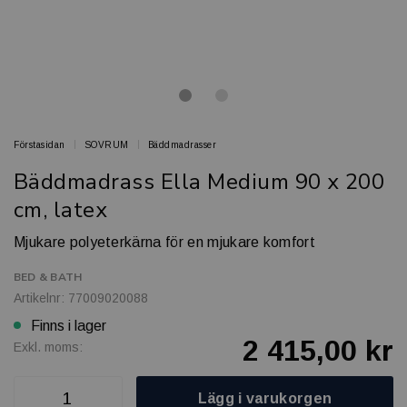
Förstasidan
SOVRUM
Bäddmadrasser
Bäddmadrass Ella Medium 90 x 200
cm, latex
Mjukare polyeterkärna för en mjukare komfort
BED & BATH
Artikelnr: 77009020088
Finns i lager
2 415,00 kr
Exkl. moms:
Lägg i varukorgen