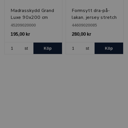
Madrasskydd Grand
Formsytt dra-på-
Luxe 90x200 cm
lakan, jersey stretch
90x200 cm, Vit
45209020000
44609020085
195,00 kr
280,00 kr
st
Köp
st
Köp