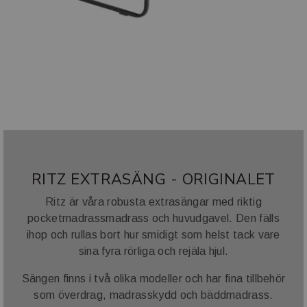
RITZ EXTRASÄNG - ORIGINALET
Ritz är våra robusta extrasängar med riktig
pocketmadrassmadrass och huvudgavel. Den fälls
ihop och rullas bort hur smidigt som helst tack vare
sina fyra rörliga och rejäla hjul.
Sängen finns i två olika modeller och har fina tillbehör
som överdrag, madrasskydd och bäddmadrass.