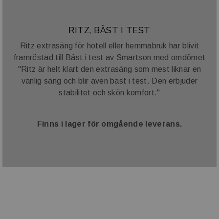
RITZ, BÄST I TEST
Ritz extrasäng för hotell eller hemmabruk har blivit
framröstad till Bäst i test av Smartson med omdömet
"Ritz är helt klart den extrasäng som mest liknar en
vanlig säng och blir även bäst i test. Den erbjuder
stabilitet och skön komfort."
Finns i lager för omgående leverans.
VARUMÄRKE OCH SAMARBETE
Vi har ett stort antal varumärke i vår portfölj. I tillägg till
dessa samarbetar vi även med ett antal välkända
varumärke såsom