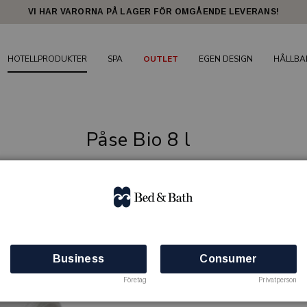
VI HAR VARORNA PÅ LAGER FÖR OMGÅENDE LEVERANS!
HOTELLPRODUKTER
SPA
OUTLET
EGEN DESIGN
HÅLLBA
Påse Bio 8 l
BED & BATH
Artikelnr: 99000808
Minsta beställning: 32 st
Finns i lager
Business
Consumer
Företag
Privatperson