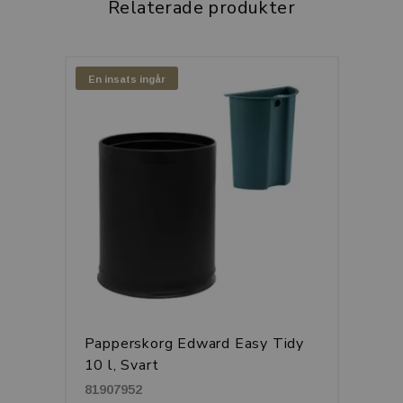
Relaterade produkter
En insats ingår
Papperskorg Edward Easy Tidy
10 l, Svart
81907952