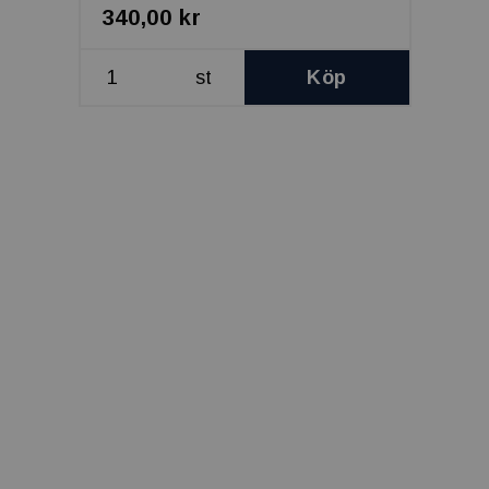
340,00 kr
st
Köp