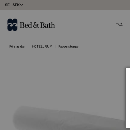
SE | SEK
TVÅL
Förstasidan
HOTELLRUM
Papperskorgar