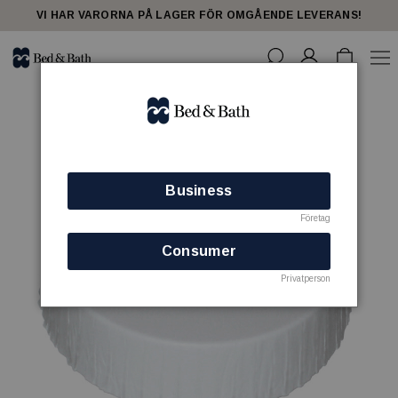
VI HAR VARORNA PÅ LAGER FÖR OMGÅENDE LEVERANS!
Business
Företag
Consumer
Privatperson