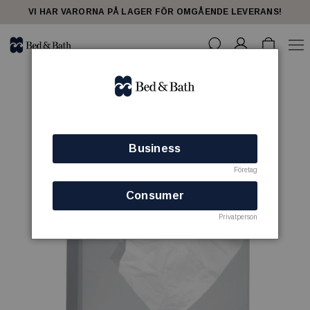
VI HAR VARORNA PÅ LAGER FÖR OMGÅENDE LEVERANS!
Business
Företag
Consumer
Privatperson