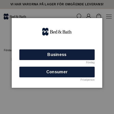
share23
VI HAR VARORNA PÅ LAGER FÖR OMGÅENDE LEVERANS!
Damana
Förstasidan
Damana
Business
Det finns inga produkter att visa i denna kategori.
Företag
Consumer
Privatperson