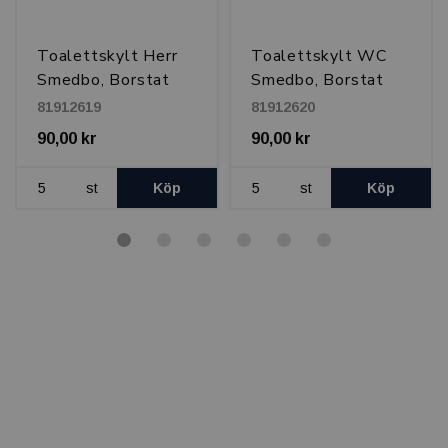
e
Toalettskylt Herr
Toalettskylt WC
Smedbo, Borstat
Smedbo, Borstat
Stål
Stål
81912619
81912620
90,00 kr
90,00 kr
st
Köp
st
Köp