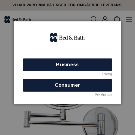
VI HAR VARORNA PÅ LAGER FÖR OMGÅENDE LEVERANS!
Business
Företag
Consumer
Privatperson