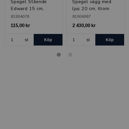
Spegel Stående
Spegel vägg med
Edward 15 cm,
ljus 20 cm, Krom
Krom
81904078
81904087
115,00 kr
2 430,00 kr
st
Köp
st
Köp